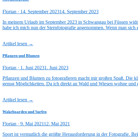
Veröffentlicht
Florian ·
14. September 2023
14. September 2023
am
In meinem Urlaub im September 2023 in Schwangau bei Füssen widmet
habe ich mich nun der Sternfotografie angenommen. Wenn man sich ei
Artikel lesen →
Pflanzen und Blumen
Veröffentlicht
Florian ·
1. Juni 2023
1. Juni 2023
am
Pflanzen und Blumen zu fotografieren macht mir großen Spaß. Die kle
genug Möglichkeiten. Da ich direkt an Wald und Wiesen wohne und e
Artikel lesen →
Wakeboarden und Surfen
Veröffentlicht
Florian ·
9. Mai 2021
12. Mai 2021
am
Sport ist vermutlich die größte Herausforderung in der Fotografie. Bei