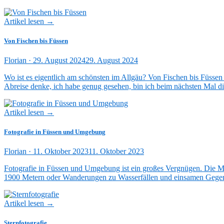
Artikel lesen →
Von Fischen bis Füssen
Veröffentlicht
Florian ·
29. August 2024
29. August 2024
am
Wo ist es eigentlich am schönsten im Allgäu? Von Fischen bis Füsse
Abreise denke, ich habe genug gesehen, bin ich beim nächsten Mal di
Artikel lesen →
Fotografie in Füssen und Umgebung
Veröffentlicht
Florian ·
11. Oktober 2023
11. Oktober 2023
am
Fotografie in Füssen und Umgebung ist ein großes Vergnügen. Die Mi
1900 Metern oder Wanderungen zu Wasserfällen und einsamen Gegen
Artikel lesen →
Sternfotografie