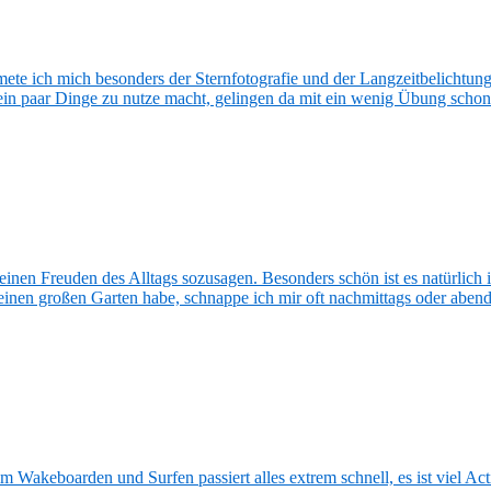
e ich mich besonders der Sternfotografie und der Langzeitbelichtun
n paar Dinge zu nutze macht, gelingen da mit ein wenig Übung schon t
inen Freuden des Alltags sozusagen. Besonders schön ist es natürlich i
inen großen Garten habe, schnappe ich mir oft nachmittags oder abe
m Wakeboarden und Surfen passiert alles extrem schnell, es ist viel Acti