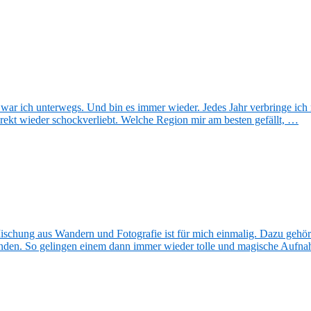
n war ich unterwegs. Und bin es immer wieder. Jedes Jahr verbringe ic
rekt wieder schockverliebt. Welche Region mir am besten gefällt, …
schung aus Wandern und Fotografie ist für mich einmalig. Dazu gehört
den. So gelingen einem dann immer wieder tolle und magische Aufn