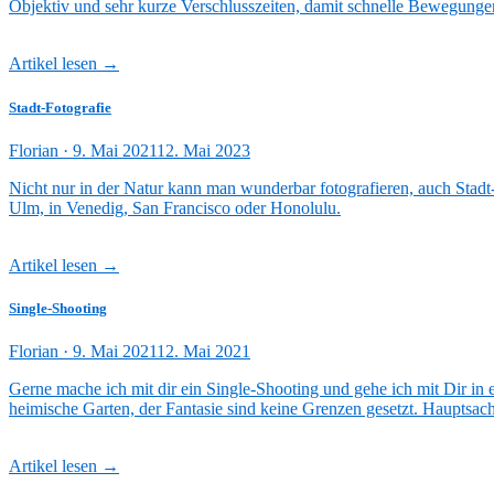
Objektiv und sehr kurze Verschlusszeiten, damit schnelle Bewegunge
Artikel lesen →
Stadt-Fotografie
Veröffentlicht
Florian ·
9. Mai 2021
12. Mai 2023
am
Nicht nur in der Natur kann man wunderbar fotografieren, auch Stadt-
Ulm, in Venedig, San Francisco oder Honolulu.
Artikel lesen →
Single-Shooting
Veröffentlicht
Florian ·
9. Mai 2021
12. Mai 2021
am
Gerne mache ich mit dir ein Single-Shooting und gehe ich mit Dir in 
heimische Garten, der Fantasie sind keine Grenzen gesetzt. Hauptsach
Artikel lesen →