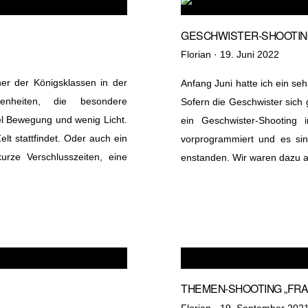
GESCHWISTER-SHOOTI
Veröffentlicht
Florian ·
19. Juni 2022
am
iner der Königsklassen in der
Anfang Juni hatte ich ein se
nheiten, die besondere
Sofern die Geschwister sich g
el Bewegung und wenig Licht.
ein Geschwister-Shooting
t stattfindet. Oder auch ein
vorprogrammiert und es si
rze Verschlusszeiten, eine
enstanden. Wir waren dazu 
THEMEN-SHOOTING „FRA
Veröffentlicht
Florian ·
19. September 202