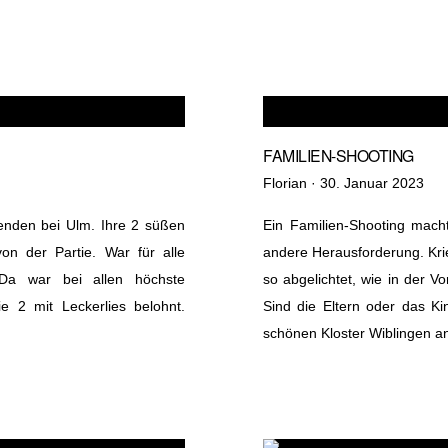
FAMILIEN-SHOOTING
Veröffentlicht
Florian ·
30. Januar 2023
am
Senden bei Ulm. Ihre 2 süßen
Ein Familien-Shooting mach
on der Partie. War für alle
andere Herausforderung. Krie
 Da war bei allen höchste
so abgelichtet, wie in der V
e 2 mit Leckerlies belohnt.
Sind die Eltern oder das K
schönen Kloster Wiblingen a