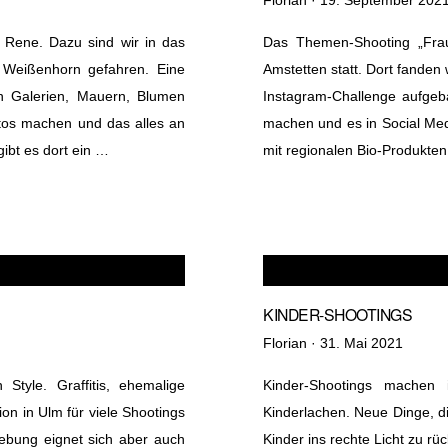
am
 Rene. Dazu sind wir in das
Das Themen-Shooting „Frau
i Weißenhorn gefahren. Eine
Amstetten statt. Dort fanden 
en Galerien, Mauern, Blumen
Instagram-Challenge aufgebau
tos machen und das alles an
machen und es in Social Med
ibt es dort ein …
mit regionalen Bio-Produkten
KINDER-SHOOTINGS
Veröffentlicht
Florian ·
31. Mai 2021
am
Style. Graffitis, ehemalige
Kinder-Shootings machen
on in Ulm für viele Shootings
Kinderlachen. Neue Dinge, di
ebung eignet sich aber auch
Kinder ins rechte Licht zu rü