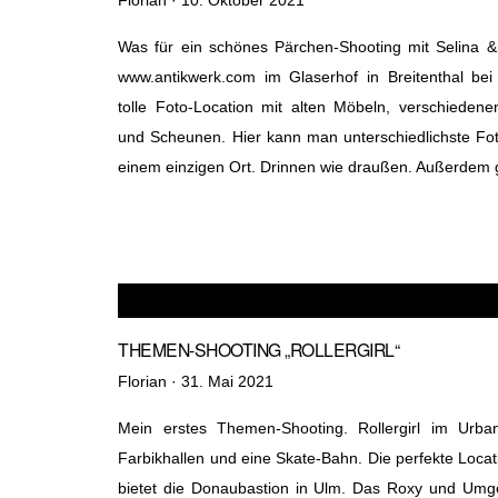
am
Was für ein schönes Pärchen-Shooting mit Selina &
www.antikwerk.com im Glaserhof in Breitenthal be
tolle Foto-Location mit alten Möbeln, verschieden
und Scheunen. Hier kann man unterschiedlichste Fo
einem einzigen Ort. Drinnen wie draußen. Außerdem g
THEMEN-SHOOTING „ROLLERGIRL“
Veröffentlicht
Florian ·
31. Mai 2021
am
Mein erstes Themen-Shooting. Rollergirl im Urban 
Farbikhallen und eine Skate-Bahn. Die perfekte Locati
bietet die Donaubastion in Ulm. Das Roxy und Umg