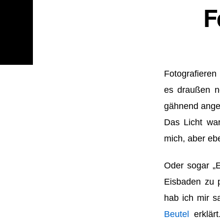
F
Fotografieren
es draußen no
gähnend ange
Das Licht wa
mich, aber eb
Oder sogar „E
Eisbaden zu p
hab ich mir 
Beutel
erklärt