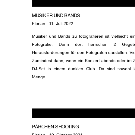
MUSIKER UND BANDS
Veröffentlicht
Florian ·
11. Juli 2022
am
Musiker und Bands zu fotografieren ist vielleicht e
Fotografie. Denn dort herrschen 2 Gegebe
Herausforderungen für den Fotografen darstellen: Vi
Zumindest dann, wenn ein Konzert abends oder im Zel
DJ-Set in einem dunklen Club. Da sind sowohl ku
Menge …
PÄRCHEN-SHOOTING
Veröffentlicht
Florian ·
10. Oktober 2021